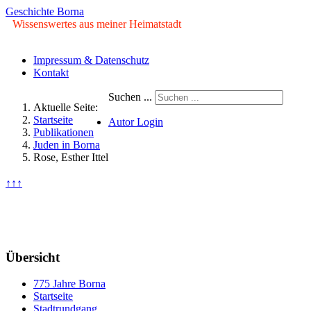
Geschichte Borna
Wissenswertes aus meiner Heimatstadt
Impressum & Datenschutz
Kontakt
Suchen ...
Aktuelle Seite:
Startseite
Autor Login
Publikationen
Juden in Borna
© Copyright ©2009 - 2026 Geschichte
Rose, Esther Ittel
Borna. Alle Rechte vorbehalten.
↑↑↑
Sonntag, 09. August 2026
Übersicht
775 Jahre Borna
Startseite
Stadtrundgang