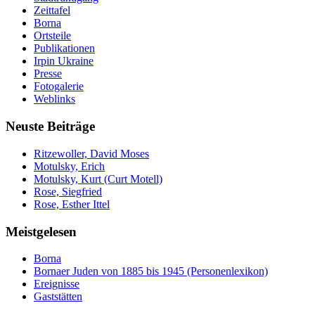
Zeittafel
Borna
Ortsteile
Publikationen
Irpin Ukraine
Presse
Fotogalerie
Weblinks
Neuste Beiträge
Ritzewoller, David Moses
Motulsky, Erich
Motulsky, Kurt (Curt Motell)
Rose, Siegfried
Rose, Esther Ittel
Meistgelesen
Borna
Bornaer Juden von 1885 bis 1945 (Personenlexikon)
Ereignisse
Gaststätten