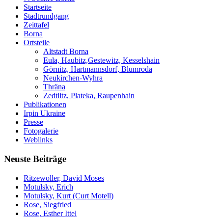
Startseite
Stadtrundgang
Zeittafel
Borna
Ortsteile
Altstadt Borna
Eula, Haubitz,Gestewitz, Kesselshain
Görnitz, Hartmannsdorf, Blumroda
Neukirchen-Wyhra
Thräna
Zedtlitz, Plateka, Raupenhain
Publikationen
Irpin Ukraine
Presse
Fotogalerie
Weblinks
Neuste Beiträge
Ritzewoller, David Moses
Motulsky, Erich
Motulsky, Kurt (Curt Motell)
Rose, Siegfried
Rose, Esther Ittel