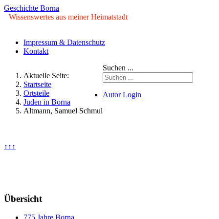
Geschichte Borna
Wissenswertes aus meiner Heimatstadt
Impressum & Datenschutz
Kontakt
Suchen ...
Aktuelle Seite:
Startseite
Ortsteile
Autor Login
Juden in Borna
Altmann, Samuel Schmul
© Copyright ©2009 - 2026
Geschichte Borna. Alle Rechte
vorbehalten.
↑↑↑
Samstag, 08. August 2026
Übersicht
775 Jahre Borna