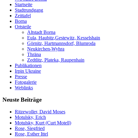
Startseite
Stadtrundgang
Zeittafel
Borna
Ortsteile
Altstadt Borna
Eula, Haubitz,Gestewitz, Kesselshain
Görnitz, Hartmannsdorf, Blumroda
Neukirchen-Wyhra
Thräna
Zedtlitz, Plateka, Raupenhain
Publikationen
Irpin Ukraine
Presse
Fotogalerie
Weblinks
Neuste Beiträge
Ritzewoller, David Moses
Motulsky, Erich
Motulsky, Kurt (Curt Motell)
Rose, Siegfried
Rose, Esther Ittel