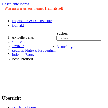
Geschichte Borna
Wissenswertes aus meiner Heimatstadt
Impressum & Datenschutz
Kontakt
Suchen ...
Aktuelle Seite:
Startseite
Ortsteile
Autor Login
Zedtlitz, Plateka, Raupenhain
Juden in Borna
© Copyright ©2009 - 2026
Rose, Norbert
Geschichte Borna. Alle Rechte
vorbehalten.
↑↑↑
Freitag, 07. August 2026
Übersicht
775 Jahre Borna