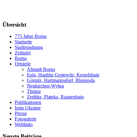
Freitag, 07. August 2026
Übersicht
775 Jahre Borna
Startseite
Stadtrundgang
Zeittafel
Borna
Ortsteile
Altstadt Borna
Eula, Haubitz,Gestewitz, Kesselshain
Görnitz, Hartmannsdorf, Blumroda
Neukirchen-Wyhra
Thräna
Zedtlitz, Plateka, Raupenhain
Publikationen
Irpin Ukraine
Presse
Fotogalerie
Weblinks
Neuste Beiträge