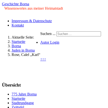
Geschichte Borna
Wissenswertes aus meiner Heimatstadt
Impressum & Datenschutz
Kontakt
Suchen ...
Aktuelle Seite:
Startseite
Autor Login
Borna
Juden in Borna
© Copyright ©2009 - 2026 Geschichte Borna
Rose, Calel „Karl“
↑↑↑
Donnerstag, 06. August 2026
Übersicht
775 Jahre Borna
Startseite
Stadtrundgang
Zeittafel