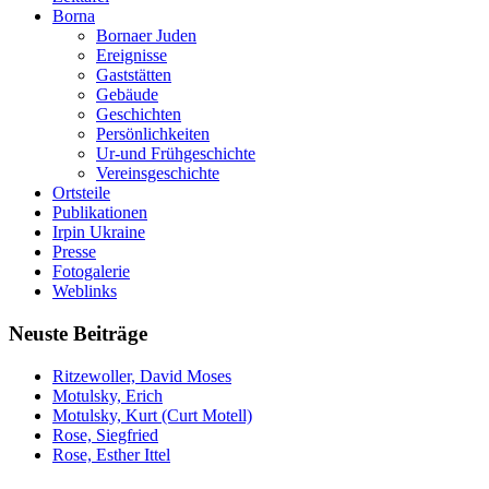
Borna
Bornaer Juden
Ereignisse
Gaststätten
Gebäude
Geschichten
Persönlichkeiten
Ur-und Frühgeschichte
Vereinsgeschichte
Ortsteile
Publikationen
Irpin Ukraine
Presse
Fotogalerie
Weblinks
Neuste Beiträge
Ritzewoller, David Moses
Motulsky, Erich
Motulsky, Kurt (Curt Motell)
Rose, Siegfried
Rose, Esther Ittel