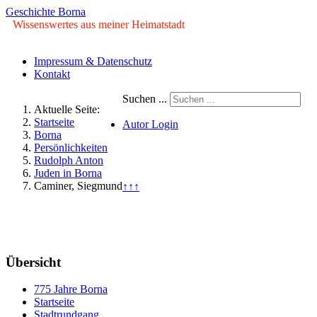
Geschichte Borna
Wissenswertes aus meiner Heimatstadt
Impressum & Datenschutz
Kontakt
Suchen ...
Aktuelle Seite:
Startseite
Autor Login
Borna
Persönlichkeiten
© Copyright ©2009 - 2026 Geschichte
Rudolph Anton
Borna. Alle Rechte vorbehalten.
Juden in Borna
Caminer, Siegmund
↑↑↑
Sonntag, 09. August 2026
Übersicht
775 Jahre Borna
Startseite
Stadtrundgang