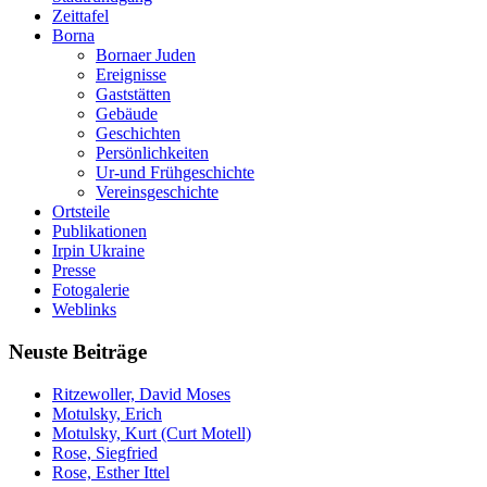
Zeittafel
Borna
Bornaer Juden
Ereignisse
Gaststätten
Gebäude
Geschichten
Persönlichkeiten
Ur-und Frühgeschichte
Vereinsgeschichte
Ortsteile
Publikationen
Irpin Ukraine
Presse
Fotogalerie
Weblinks
Neuste Beiträge
Ritzewoller, David Moses
Motulsky, Erich
Motulsky, Kurt (Curt Motell)
Rose, Siegfried
Rose, Esther Ittel