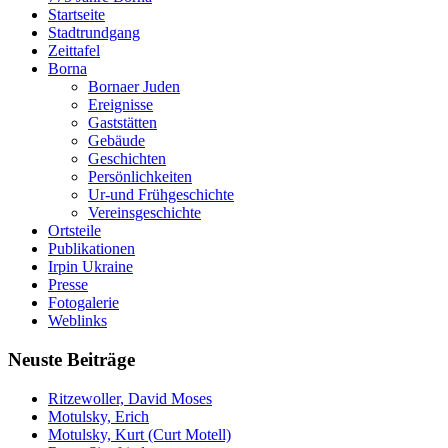
Startseite
Stadtrundgang
Zeittafel
Borna
Bornaer Juden
Ereignisse
Gaststätten
Gebäude
Geschichten
Persönlichkeiten
Ur-und Frühgeschichte
Vereinsgeschichte
Ortsteile
Publikationen
Irpin Ukraine
Presse
Fotogalerie
Weblinks
Neuste Beiträge
Ritzewoller, David Moses
Motulsky, Erich
Motulsky, Kurt (Curt Motell)