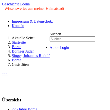
Geschichte Borna
Wissenswertes aus meiner Heimatstadt
Impressum & Datenschutz
Kontakt
Suchen ...
Aktuelle Seite:
Startseite
Borna
Autor Login
Bornaer Juden
Singer, Johannes Rudolf
© Copyright ©2009 - 2026
Borna
Geschichte Borna. Alle Rechte
Gaststätten
vorbehalten.
↑↑↑
Samstag, 08. August 2026
Übersicht
775 Jahre Borna