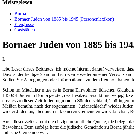
Meistgelesen
Borna
Bornaer Juden von 1885 bis 1945 (Personenlexikon)
Ereignisse
Gaststätten
Bornaer Juden von 1885 bis 194
L
iebe Leser dieses Beitrages, ich möchte hiermit darauf verweisen, das
Dies ist der heutige Stand und ich werde weiter an einer Vervollständ
Sollten Sie Anregungen oder Informationen zu dem Lexikon haben, bi
Schon im Mittelalter muss es in Borna Einwohner jüdischen Glaubens 
1350/51 Juden in Borna getötet, des Besitzes beraubt und verjagt bzw
dass es zu dieser Zeit Judenpogrome in Süddeutschland, Thüringen u
Meißen bemüht, nach der sogenannten "Judenschlacht" wieder Juden 
wieder Juden an, aber auch in kleineren Gemeinden wie Glauchau, R
Aus dieser Zeit stammt die einzige urkundliche Quelle, die belegt, 
Bewohner. Dem zufolge hatte die jüdische Gemeinde zu Borna jährlic
jüdische Gemeinde war.