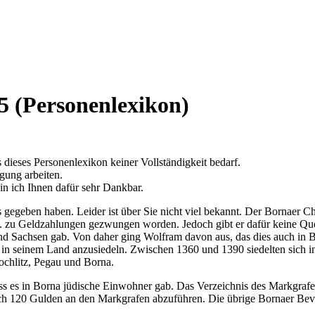
5 (Personenlexikon)
s dieses Personenlexikon keiner Vollständigkeit bedarf.
igung arbeiten.
n ich Ihnen dafür sehr Dankbar.
gegeben haben. Leider ist über Sie nicht viel bekannt. Der Bornaer Ch
. zu Geldzahlungen gezwungen worden. Jedoch gibt er dafür keine Quelle
nd Sachsen gab. Von daher ging Wolfram davon aus, das dies auch in 
in seinem Land anzusiedeln. Zwischen 1360 und 1390 siedelten sich i
ochlitz, Pegau und Borna.
dass es in Borna jüdische Einwohner gab. Das Verzeichnis des Markgraf
h 120 Gulden an den Markgrafen abzuführen. Die übrige Bornaer Bevölk