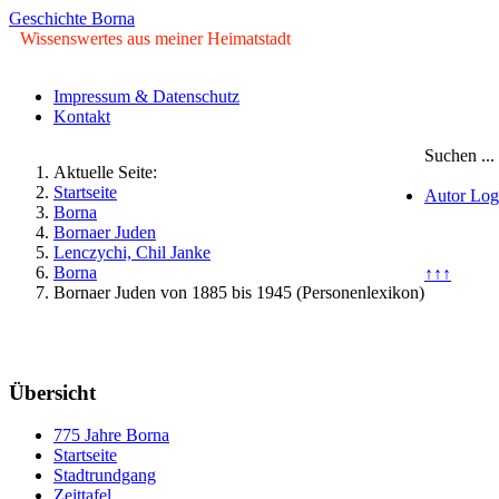
Geschichte Borna
Wissenswertes aus meiner Heimatstadt
Impressum & Datenschutz
Kontakt
Suchen ...
Aktuelle Seite:
Startseite
Autor Log
Borna
Bornaer Juden
© Copyrig
Lenczychi, Chil Janke
Borna
↑↑↑
Bornaer Juden von 1885 bis 1945 (Personenlexikon)
Sonntag, 09. August 2026
Übersicht
775 Jahre Borna
Startseite
Stadtrundgang
Zeittafel