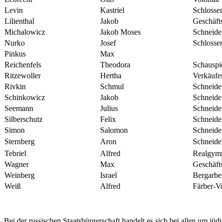
Levin
Kastriel
Schlosse
Lilienthal
Jakob
Geschäft
Michalowicz
Jakob Moses
Schneide
Nurko
Josef
Schlosse
Pinkus
Max
Reichenfels
Theodora
Schauspi
Ritzewoller
Hertha
Verkäufe
Rivkin
Schmul
Schneide
Schinkowicz
Jakob
Schneid
Seemann
Julius
Schneide
Silberschutz
Felix
Schneide
Simon
Salomon
Schneid
Sternberg
Aron
Schneider
Tebriel
Alfred
Realgymn
Wagner
Max
Geschäft
Weinberg
Israel
Bergarbei
Weiß
Alfred
Färber-V
Bei der russischen Staatsbürgerschaft handelt es sich bei allen um j