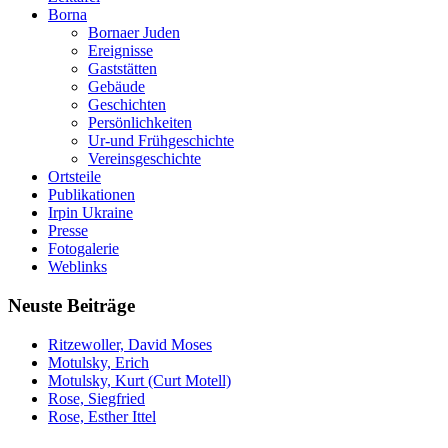
Borna
Bornaer Juden
Ereignisse
Gaststätten
Gebäude
Geschichten
Persönlichkeiten
Ur-und Frühgeschichte
Vereinsgeschichte
Ortsteile
Publikationen
Irpin Ukraine
Presse
Fotogalerie
Weblinks
Neuste Beiträge
Ritzewoller, David Moses
Motulsky, Erich
Motulsky, Kurt (Curt Motell)
Rose, Siegfried
Rose, Esther Ittel