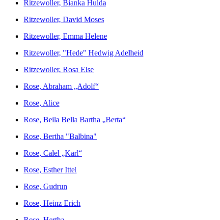
Ritzewoller, Bianka Hulda
Ritzewoller, David Moses
Ritzewoller, Emma Helene
Ritzewoller, "Hede" Hedwig Adelheid
Ritzewoller, Rosa Else
Rose, Abraham „Adolf“
Rose, Alice
Rose, Beila Bella Bartha „Berta“
Rose, Bertha "Balbina"
Rose, Calel „Karl“
Rose, Esther Ittel
Rose, Gudrun
Rose, Heinz Erich
Rose, Hertha