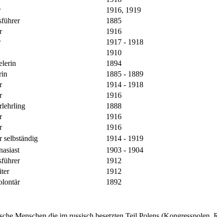
r
1916, 1919
sführer
1885
r
1916
r
1917 - 1918
1910
elerin
1894
rin
1885 - 1889
r
1914 - 1918
er
1916
rlehrling
1888
r
1916
er
1916
 selbständig
1914 - 1919
asiast
1903 - 1904
sführer
1912
ter
1912
olontär
1892
üdische Menschen die im russisch besetzten Teil Polens (Kongresspolen