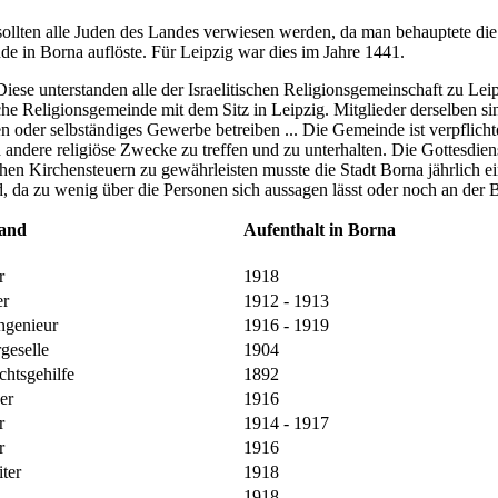
ollten alle Juden des Landes verwiesen werden, da man behauptete die 
nde in Borna auflöste. Für Leipzig war dies im Jahre 1441.
ese unterstanden alle der Israelitischen Religionsgemeinschaft zu Lei
e Religionsgemeinde mit dem Sitz in Leipzig. Mitglieder derselben sin
oder selbständiges Gewerbe betreiben ... Die Gemeinde ist verpflichtet
andere religiöse Zwecke zu treffen und zu unterhalten. Die Gottesdiens
hen Kirchensteuern zu gewährleisten musste die Stadt Borna jährlich ei
, da zu wenig über die Personen sich aussagen lässt oder noch an der B
tand
Aufenthalt in Borna
r
1918
er
1912 - 1913
ngenieur
1916 - 1919
geselle
1904
chtsgehilfe
1892
er
1916
er
1914 - 1917
er
1916
iter
1918
1918