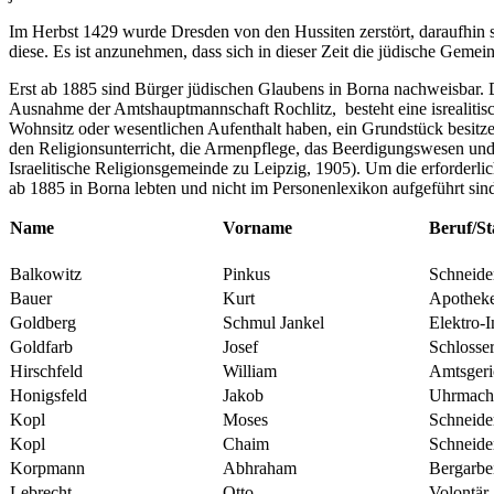
Im Herbst 1429 wurde Dresden von den Hussiten zerstört, daraufhin s
diese. Es ist anzunehmen, dass sich in dieser Zeit die jüdische Gemei
Erst ab 1885 sind Bürger jüdischen Glaubens in Borna nachweisbar. Di
Ausnahme der Amtshauptmannschaft Rochlitz, besteht eine isrealitisch
Wohnsitz oder wesentlichen Aufenthalt haben, ein Grundstück besitzen 
den Religionsunterricht, die Armenpflege, das Beerdigungswesen und 
Israelitische Religionsgemeinde zu Leipzig, 1905). Um die erforderlic
ab 1885 in Borna lebten und nicht im Personenlexikon aufgeführt sind
Name
Vorname
Beruf/S
Balkowitz
Pinkus
Schneide
Bauer
Kurt
Apothek
Goldberg
Schmul Jankel
Elektro-I
Goldfarb
Josef
Schlosser
Hirschfeld
William
Amtsgeri
Honigsfeld
Jakob
Uhrmach
Kopl
Moses
Schneid
Kopl
Chaim
Schneid
Korpmann
Abhraham
Bergarbe
Lebrecht
Otto
Volontär