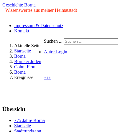
Geschichte Borna
Wissenswertes aus meiner Heimatstadt
Impressum & Datenschutz
Kontakt
Suchen ...
Aktuelle Seite:
Startseite
Autor Login
Borna
Bornaer Juden
© Copyright ©2009 - 2026 Geschichte
Cohn, Flora
Borna. Alle Rechte vorbehalten.
Borna
Ereignisse
↑↑↑
Sonntag, 09. August 2026
Übersicht
775 Jahre Borna
Startseite
Stadtrundgang