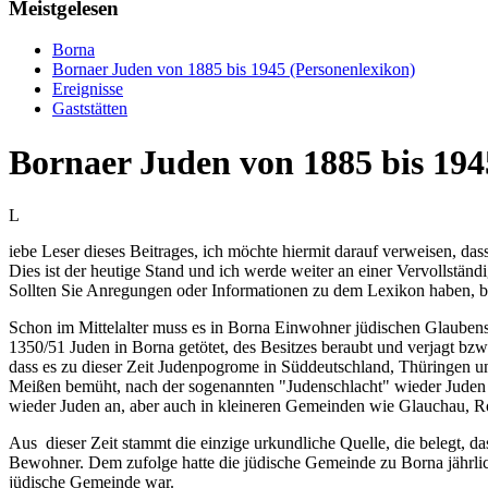
Meistgelesen
Borna
Bornaer Juden von 1885 bis 1945 (Personenlexikon)
Ereignisse
Gaststätten
Bornaer Juden von 1885 bis 194
L
iebe Leser dieses Beitrages, ich möchte hiermit darauf verweisen, das
Dies ist der heutige Stand und ich werde weiter an einer Vervollständ
Sollten Sie Anregungen oder Informationen zu dem Lexikon haben, bi
Schon im Mittelalter muss es in Borna Einwohner jüdischen Glaubens 
1350/51 Juden in Borna getötet, des Besitzes beraubt und verjagt bzw
dass es zu dieser Zeit Judenpogrome in Süddeutschland, Thüringen u
Meißen bemüht, nach der sogenannten "Judenschlacht" wieder Juden 
wieder Juden an, aber auch in kleineren Gemeinden wie Glauchau, R
Aus dieser Zeit stammt die einzige urkundliche Quelle, die belegt, 
Bewohner. Dem zufolge hatte die jüdische Gemeinde zu Borna jährlic
jüdische Gemeinde war.