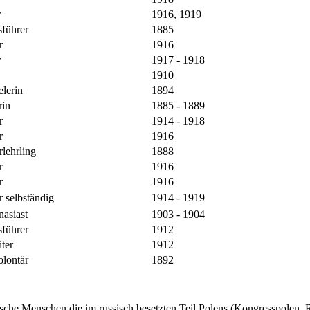
r
1916, 1919
sführer
1885
r
1916
r
1917 - 1918
1910
elerin
1894
rin
1885 - 1889
r
1914 - 1918
er
1916
rlehrling
1888
r
1916
er
1916
 selbständig
1914 - 1919
asiast
1903 - 1904
sführer
1912
ter
1912
olontär
1892
üdische Menschen die im russisch besetzten Teil Polens (Kongresspolen