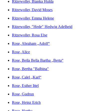
Ritzewoller, Bianka Hulda
Ritzewoller, David Moses
Ritzewoller, Emma Helene
Ritzewoller, "Hede" Hedwig Adelheid
Ritzewoller, Rosa Else
Rose, Abraham „Adolf“
Rose, Alice
Rose, Beila Bella Bartha „Berta“
Rose, Bertha "Balbina"
Rose, Calel „Karl“
Rose, Esther Ittel
Rose, Gudrun
Rose, Heinz Erich
Rose, Hertha