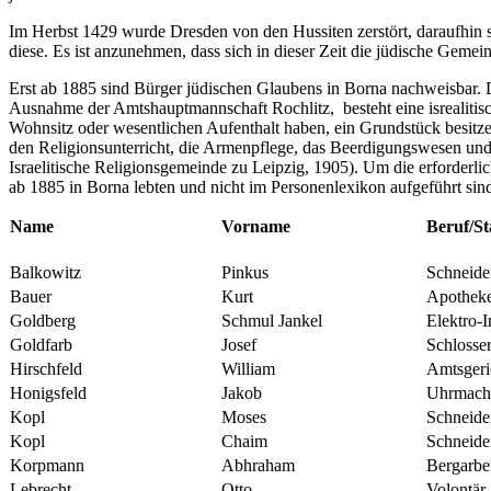
Im Herbst 1429 wurde Dresden von den Hussiten zerstört, daraufhin s
diese. Es ist anzunehmen, dass sich in dieser Zeit die jüdische Gemei
Erst ab 1885 sind Bürger jüdischen Glaubens in Borna nachweisbar. Di
Ausnahme der Amtshauptmannschaft Rochlitz, besteht eine isrealitisch
Wohnsitz oder wesentlichen Aufenthalt haben, ein Grundstück besitzen 
den Religionsunterricht, die Armenpflege, das Beerdigungswesen und 
Israelitische Religionsgemeinde zu Leipzig, 1905). Um die erforderlic
ab 1885 in Borna lebten und nicht im Personenlexikon aufgeführt sind
Name
Vorname
Beruf/S
Balkowitz
Pinkus
Schneide
Bauer
Kurt
Apothek
Goldberg
Schmul Jankel
Elektro-I
Goldfarb
Josef
Schlosser
Hirschfeld
William
Amtsgeri
Honigsfeld
Jakob
Uhrmach
Kopl
Moses
Schneid
Kopl
Chaim
Schneid
Korpmann
Abhraham
Bergarbe
Lebrecht
Otto
Volontär