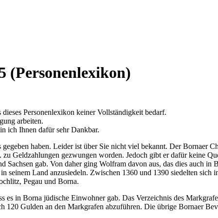
5 (Personenlexikon)
s dieses Personenlexikon keiner Vollständigkeit bedarf.
igung arbeiten.
n ich Ihnen dafür sehr Dankbar.
gegeben haben. Leider ist über Sie nicht viel bekannt. Der Bornaer Ch
. zu Geldzahlungen gezwungen worden. Jedoch gibt er dafür keine Quelle
nd Sachsen gab. Von daher ging Wolfram davon aus, das dies auch in 
in seinem Land anzusiedeln. Zwischen 1360 und 1390 siedelten sich i
ochlitz, Pegau und Borna.
dass es in Borna jüdische Einwohner gab. Das Verzeichnis des Markgraf
h 120 Gulden an den Markgrafen abzuführen. Die übrige Bornaer Bevölk