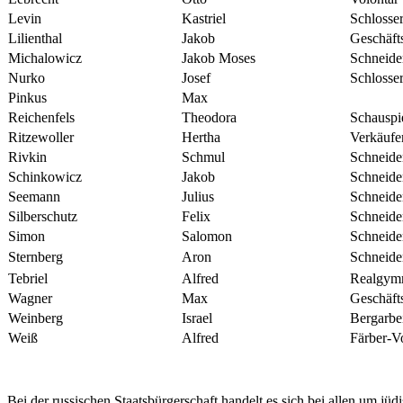
Levin
Kastriel
Schlosse
Lilienthal
Jakob
Geschäft
Michalowicz
Jakob Moses
Schneide
Nurko
Josef
Schlosse
Pinkus
Max
Reichenfels
Theodora
Schauspi
Ritzewoller
Hertha
Verkäufe
Rivkin
Schmul
Schneide
Schinkowicz
Jakob
Schneid
Seemann
Julius
Schneide
Silberschutz
Felix
Schneide
Simon
Salomon
Schneid
Sternberg
Aron
Schneider
Tebriel
Alfred
Realgymn
Wagner
Max
Geschäft
Weinberg
Israel
Bergarbei
Weiß
Alfred
Färber-V
Bei der russischen Staatsbürgerschaft handelt es sich bei allen um j