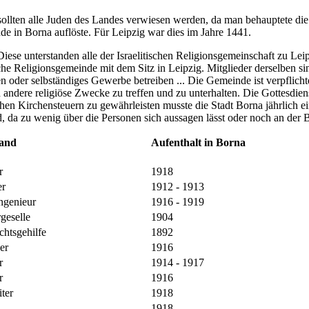
ollten alle Juden des Landes verwiesen werden, da man behauptete die 
nde in Borna auflöste. Für Leipzig war dies im Jahre 1441.
ese unterstanden alle der Israelitischen Religionsgemeinschaft zu Lei
e Religionsgemeinde mit dem Sitz in Leipzig. Mitglieder derselben sin
oder selbständiges Gewerbe betreiben ... Die Gemeinde ist verpflichtet
andere religiöse Zwecke zu treffen und zu unterhalten. Die Gottesdiens
hen Kirchensteuern zu gewährleisten musste die Stadt Borna jährlich ei
, da zu wenig über die Personen sich aussagen lässt oder noch an der B
tand
Aufenthalt in Borna
r
1918
er
1912 - 1913
ngenieur
1916 - 1919
geselle
1904
chtsgehilfe
1892
er
1916
er
1914 - 1917
er
1916
iter
1918
1918