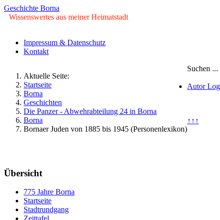
Geschichte Borna
Wissenswertes aus meiner Heimatstadt
Impressum & Datenschutz
Kontakt
Suchen ...
Aktuelle Seite:
Startseite
Autor Log
Borna
Geschichten
© Copyrig
Die Panzer - Abwehrabteilung 24 in Borna
Borna
↑↑↑
Bornaer Juden von 1885 bis 1945 (Personenlexikon)
Freitag, 07. August 2026
Übersicht
775 Jahre Borna
Startseite
Stadtrundgang
Zeittafel