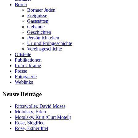
Borna
Bornaer Juden
Ereignisse
Gaststätten
Gebäude
Geschichten
Persönlichkeiten
Ur-und Frühgeschichte
Vereinsgeschichte
Ortsteile
Publikationen
Irpin Ukraine
Presse
Fotogalerie
Weblinks
Neuste Beiträge
Ritzewoller, David Moses
Motulsky, Erich
Motulsky, Kurt (Curt Motell)
Rose, Siegfried
Rose, Esther Ittel