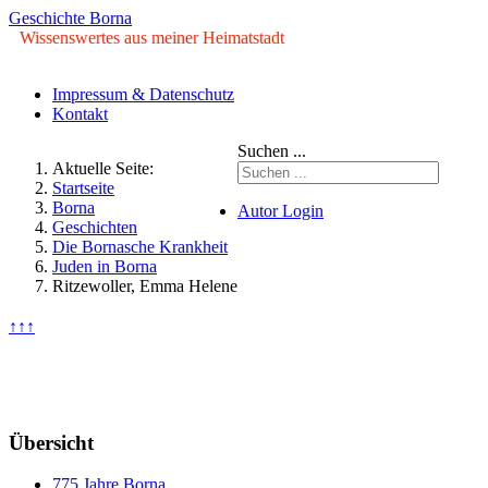
Geschichte Borna
Wissenswertes aus meiner Heimatstadt
Impressum & Datenschutz
Kontakt
Suchen ...
Aktuelle Seite:
Startseite
Borna
Autor Login
Geschichten
Die Bornasche Krankheit
© Copyright ©2009 - 2026
Juden in Borna
Geschichte Borna. Alle Rechte
Ritzewoller, Emma Helene
vorbehalten.
↑↑↑
Samstag, 08. August 2026
Übersicht
775 Jahre Borna