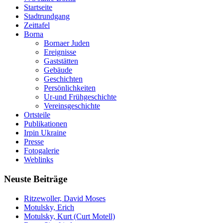
Startseite
Stadtrundgang
Zeittafel
Borna
Bornaer Juden
Ereignisse
Gaststätten
Gebäude
Geschichten
Persönlichkeiten
Ur-und Frühgeschichte
Vereinsgeschichte
Ortsteile
Publikationen
Irpin Ukraine
Presse
Fotogalerie
Weblinks
Neuste Beiträge
Ritzewoller, David Moses
Motulsky, Erich
Motulsky, Kurt (Curt Motell)